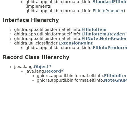
ghidra.app.util.bin.format.elf.info.
StandardElfInf
(implements
ghidra.app.util.bin.format.elf.info.
ElfInfoProducer
)
Interface Hierarchy
ghidra.app.util.bin.format.elf.info.
ElfInfoItem
ghidra.app.util.bin.format.elf.info.
ElfInfoItem.Reader
ghidra.app.util.bin.format.elf.info.
ElfNote.NoteReade
ghidra.util.classfinder.
ExtensionPoint
ghidra.app.util.bin.format.elf.info.
ElfInfoProduce
Record Class Hierarchy
java.lang.
Object
java.lang.
Record
ghidra.app.util.bin.format.elf.info.
ElfInfoIt
ghidra.app.util.bin.format.elf.info.
NoteGnuP