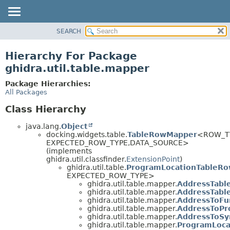
SEARCH
OVERVIEW
PACKAGE
Hierarchy For Package
CLASS
ghidra.util.table.mapper
TREE
Package Hierarchies:
DEPRECATED
All Packages
INDEX
Class Hierarchy
HELP
java.lang.
Object
docking.widgets.table.
TableRowMapper
<ROW_T
EXPECTED_ROW_TYPE,
DATA_SOURCE>
(implements
ghidra.util.classfinder.
ExtensionPoint
)
ghidra.util.table.
ProgramLocationTableR
EXPECTED_ROW_TYPE>
ghidra.util.table.mapper.
AddressTabl
ghidra.util.table.mapper.
AddressTabl
ghidra.util.table.mapper.
AddressToFu
ghidra.util.table.mapper.
AddressToPr
ghidra.util.table.mapper.
AddressToS
ghidra.util.table.mapper.
ProgramLoca